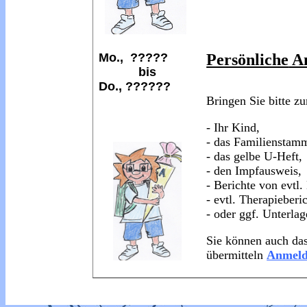
Mo.,
?????
Persönliche
An
bis
Do
.,
??????
Bringen Sie bitte z
- Ihr Kind,
- das Familienstam
- das gelbe U-Heft,
- den Impfausweis,
- Berichte von evtl
- evtl. Therapieberic
- oder ggf. Unterla
Sie können auch das
übermitteln
Anmeld