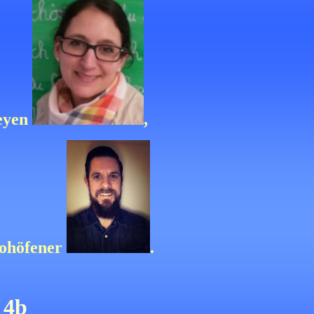
eyen
,
ohöfener
.
 4b