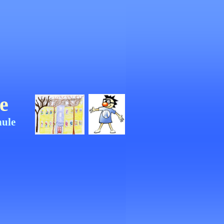
e
hule