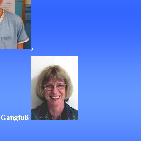
,
u Gangfuß