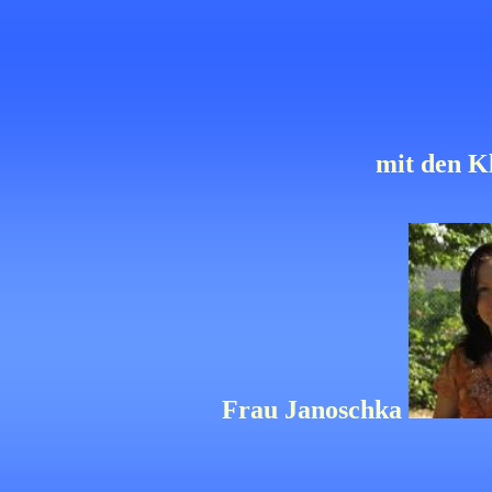
mit den K
Frau Janoschka